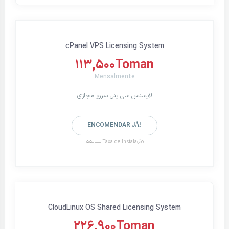
cPanel VPS Licensing System
113,500Toman
Mensalmente
لایسنس سی پنل سرور مجازی
ENCOMENDAR JÁ!
550,000 Taxa de Instalação
CloudLinux OS Shared Licensing System
226,900Toman