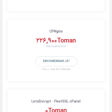
CPNginx
226,900Toman
Mensalmente
ENCOMENDAR JÁ!
252,000 Taxa de Instalação
LetsEncrypt - FleetSSL cPanel
0Toman