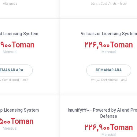
Alta gratis
550,000 Cost d'instal · lació
d Licensing System
Virtualizor Licensing System
,900Toman
226,900Toman
Mensual
Mensual
EMANAR ARA
DEMANAR ARA
0 Cost d'instal · lació
336,000 Cost d'instal · lació
p Licensing System
Imunify360 - Powered by AI and Pr
Defense
,500Toman
226,900Toman
Mensual
Mensual