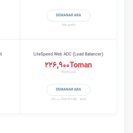
DEMANAR ARA
Alta gratis
l
LiteSpeed Web ADC (Load Balancer)
226,900Toman
Mensual
DEMANAR ARA
840,000 Cost d'instal · lació