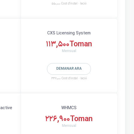
550,000 Cost d'instal · lació
CXS Licensing System
113,500Toman
Mensual
DEMANAR ARA
336,000 Cost d'instal · lació
oactive
WHMCS
226,900Toman
Mensual