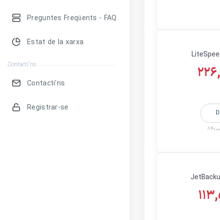
Preguntes Freqüents - FAQ
Estat de la xarxa
LiteSpee
Contacti'ns
226
Contacti'ns
Registrar-se
D
840,00
JetBacku
113