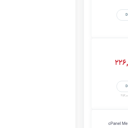
D
226
D
252,00
cPanel Me