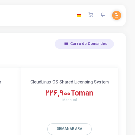
Carro de Comandes
m
CloudLinux OS Shared Licensing System
226,900Toman
Mensual
DEMANAR ARA