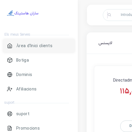
ساران هاستینگ
Els meus Serveis
لایسنس
Àrea d'Inici clients
Botiga
Dominis
Directadm
115
Afiliacions
suport
suport
D
Promocions