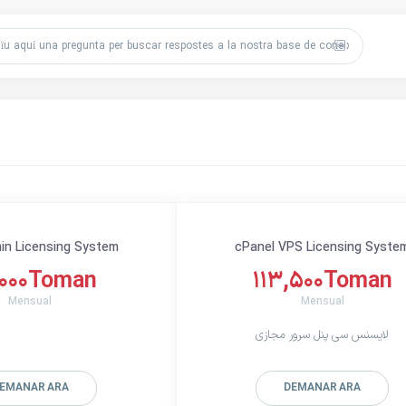
in Licensing System
cPanel VPS Licensing Syste
,000Toman
113,500Toman
Mensual
Mensual
لایسنس سی پنل سرور مجازی
EMANAR ARA
DEMANAR ARA