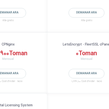
EMANAR ARA
DEMANAR ARA
Alta gratis
Alta gratis
CPNginx
LetsEncrypt - FleetSSL cPane
,900Toman
0Toman
Mensual
Mensual
EMANAR ARA
DEMANAR ARA
0 Cost d'instal · lació
1,848,100 Cost d'instal · lació
tal Licensing System