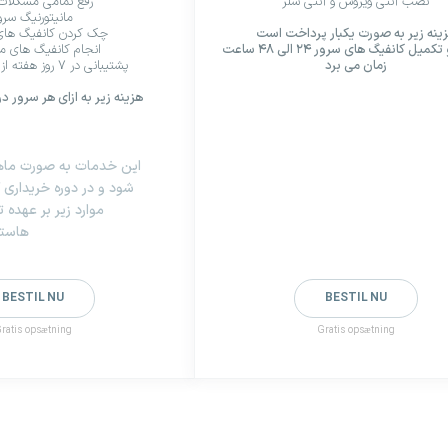
نصب آنتی ویروس و آنتی شلر
رفع تمامی مشکلات
مانیتورنیگ سرو
ینه زیر به صورت یکبار پرداخت است
چک کردن کانفیگ های 
بررسی و تکمیل کانفیگ های سرور ۲۴ الی ۴۸ ساعت
انجام کانفیگ های مور
زمان می برد
پشتیبانی در ۷ روز هفته از طریق تیکت
هزینه زیر به ازای هر سرور 
این خدمات به صورت ماها
شود و در دوره خریداری
موارد زیر بر عهده 
هاستی
BESTIL NU
BESTIL NU
ratis opsætning
Gratis opsætning