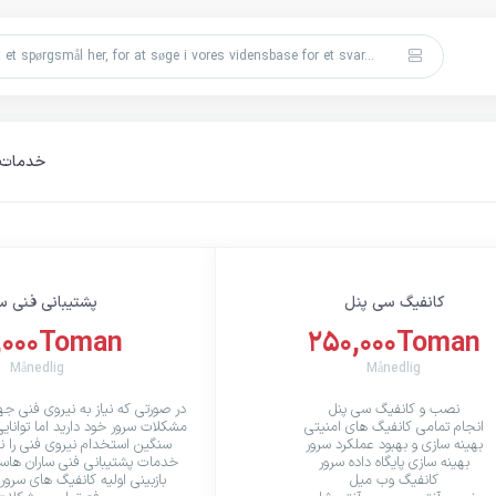
خدمات پ
کانفیگ سی پنل
پشتیبانی فنی س
,000Toman
250,000Toman
Månedlig
Månedlig
نصب و کانفیگ سی پنل
در صورتی که نیاز به نیروی فنی جه
انجام تمامی کانفیگ های امنیتی
مشکلات سرور خود دارید اما توانای
بهینه سازی و بهبود عملکرد سرور
سنگین استخدام نیروی فنی را ندا
بهینه سازی پایگاه داده سرور
خدمات پشتیبانی فنی ساران هاست
کانفیگ وب میل
بازبینی اولیه کانفیگ های سرور