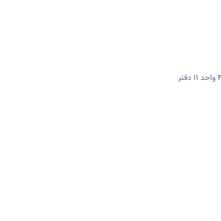
خوزستان، بهبهان، خیابان نهایی، مجتمع ستاره شهر، طبقه ۴ واحد ۱۱ دفتر