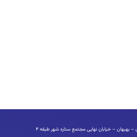
خوزستان – بهبهان – خیابان نهایی مجتمع ستاره شهر طبقه ۴