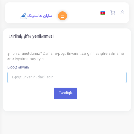
ساران هاستینگ
İtirilmiş şifrə yenilənməsi
Şifrənizi unutdunuz? Dərhal e-poçt ünvanınıza girin və şifre sıfırlama
əməliyyatına başlayın.
E-poçt ünvanı
Təsdiqlə