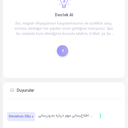
Destek Al
Biz, müşteri ihtiyaçlarının karşılanmasının ve özellikle satış 
sonrası desteğin her şeyden önce geldiğine inanıyoruz. İşte 
bu nedenle bize dilediğiniz konuda telefon, E-Mail, ya da 
online chat ile ulaşabilirsiniz.
Destek Taleplerim
Duyurular
اطلاع‌رسانی مهم درباره به‌روزرسانی 
Devamını Oku »
تعرفه خدمات ساران هاستینگ