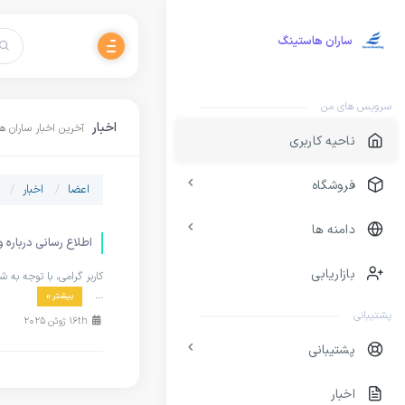
ساران هاستینگ
سرویس های من
اخبار
آخرین اخبار ساران 
ناحیه کاربری
فروشگاه
اعضا
اخبار
ژ
دامنه ها
اطلاع‌ رسانی دربار
بازاریابی
کاربر گرامی، با توجه به
...
بیشتر »
پشتیبانی
16th ژوئن 2025
پشتیبانی
اخبار